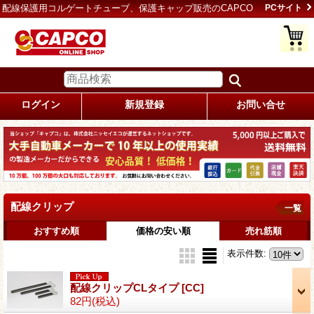
配線保護用コルゲートチューブ、保護キャップ販売のCAPCO
PCサイト
ログイン
新規登録
お問い合せ
配線クリップ
一覧
おすすめ順
価格の安い順
売れ筋順
表示件数
:
配線クリップCLタイプ
[CC]
82円
(税込)