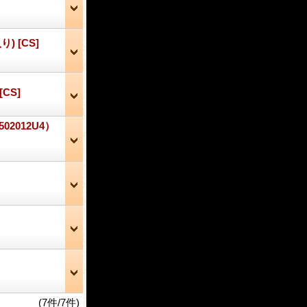
入り)
[CS]
[CS]
2012U4）
(7件/7件)