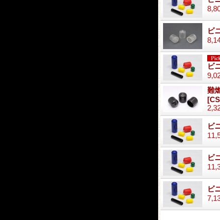
8,8
ビニ
8,1
ビニ
9,0
難燃
[CS
2,3
ビニ
11,
ビニ
11,
ビ
7,1