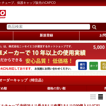
トチューブ、保護キャップ販売のCAPCO
新規登録
お問
 オーダーキャップ（特注品）
すめ順
価格の安い順
ルキャップ 内径25ミリ長さ8ミリ肉厚1.5ミリ(100個入り)
[CS]