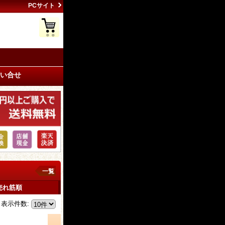
PCサイト
い合せ
一覧
売れ筋順
表示件数
: