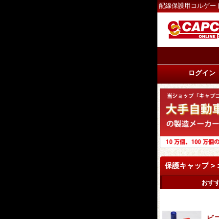
配線保護用コルゲー
ログイン
保護キャップ >
おす
ビニ