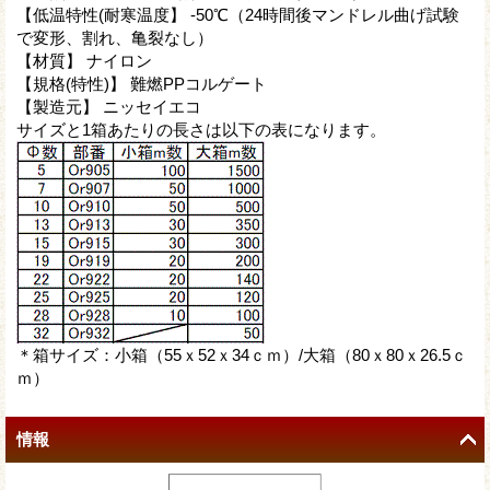
【低温特性(耐寒温度】 -50℃（24時間後マンドレル曲げ試験
で変形、割れ、亀裂なし）
【材質】 ナイロン
【規格(特性)】 難燃PPコルゲート
【製造元】 ニッセイエコ
サイズと1箱あたりの長さは以下の表になります。
＊箱サイズ：小箱（55ｘ52ｘ34ｃｍ）/大箱（80ｘ80ｘ26.5ｃ
ｍ）
情報