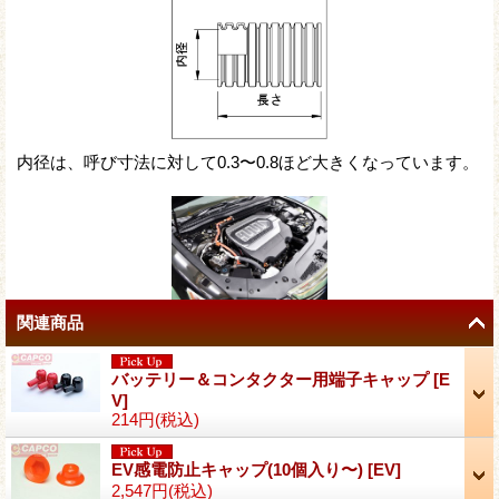
内径は、呼び寸法に対して0.3〜0.8ほど大きくなっています。
関連商品
バッテリー＆コンタクター用端子キャップ
[
E
V
]
214円
(税込)
EV感電防止キャップ(10個入り〜)
[
EV
]
2,547円
(税込)