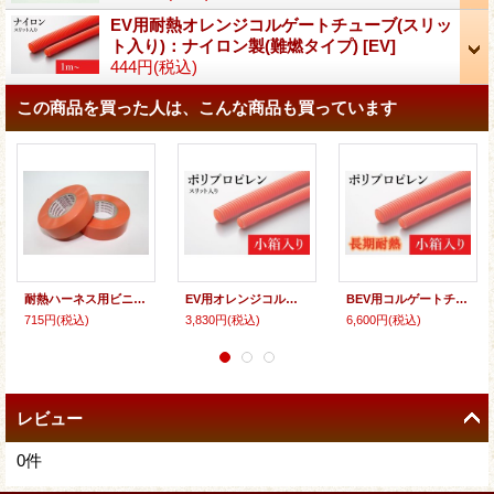
EV用耐熱オレンジコルゲートチューブ(スリッ
ト入り)：ナイロン製(難燃タイプ)
[
EV
]
444円
(税込)
この商品を買った人は、こんな商品も買っています
耐熱ハーネス用ビニテープ(橙)
EV用オレンジコルゲートチューブ(スリット入り)：ポリプロピレン製(難燃タイプ) 小箱入り
BEV用コルゲートチューブ：ポリプロピレン製（長期耐熱タイプ）橙 小箱入り （PP製）
715円
(税込)
3,830円
(税込)
6,600円
(税込)
レビュー
0
件