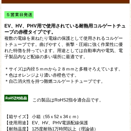
EV、HV、PHV用で使用されている耐熱用コルゲートチュ
ーブの赤橙タイプです。
複数の電線を束ねたり電線の保護として使用されるコルゲー
トチューブです。曲げやすく、衝撃・圧縮に強く作業性に優
れた特徴を持っています。用途としては自動車内や電気、電
子製品内など配線の多い場所に最適です。
＊サイズは内径５ｍｍから２８ｍｍと多種そろえています。
＊色はオレンジより濃い赤橙色です。
＊自己消火性を持つ難燃コルゲートチューブです。
この製品はRoHS2指令適合品です。
【箱サイズ】 小箱（55ｘ52ｘ34ｃｍ）
【使用用途】 EV、HV、PHV電源配線保護
【耐熱温度】 125度耐熱1万時間以上（理論値）