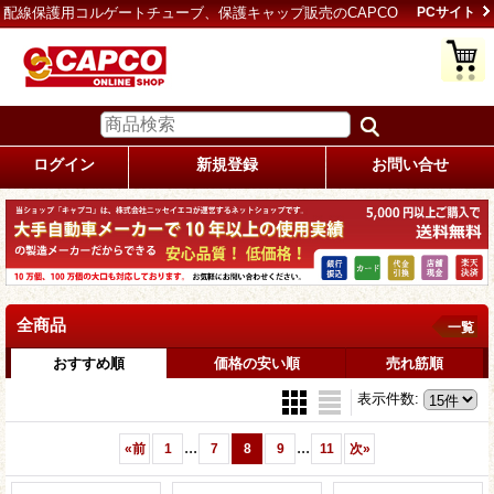
配線保護用コルゲートチューブ、保護キャップ販売のCAPCO
PCサイト
ログイン
新規登録
お問い合せ
全商品
一覧
おすすめ順
価格の安い順
売れ筋順
表示件数
:
...
...
«
前
1
7
8
9
11
次
»