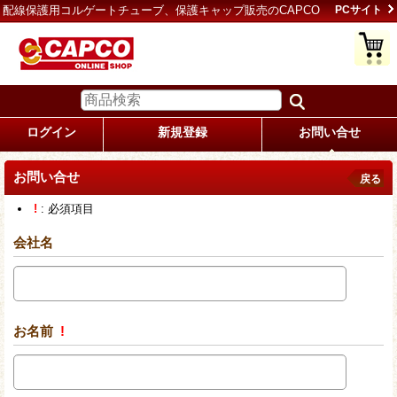
配線保護用コルゲートチューブ、保護キャップ販売のCAPCO
PCサイト
ログイン
新規登録
お問い合せ
お問い合せ
戻る
!
: 必須項目
会社名
お名前
!