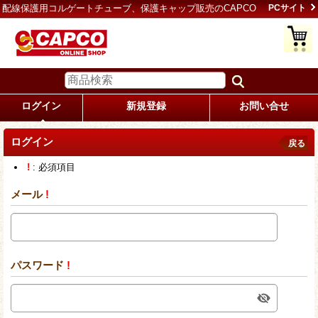
配線保護用コルゲートチューブ、保護キャップ販売のCAPCO
PCサイト
ログイン
新規登録
お問い合せ
ログイン
戻る
!
: 必須項目
メール
!
パスワード
!