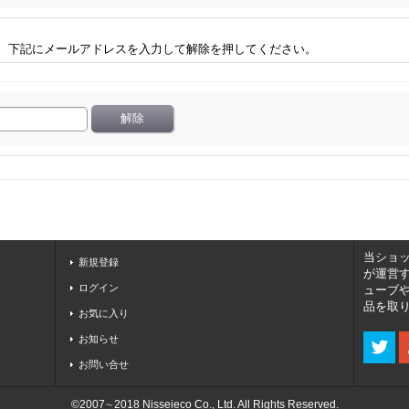
、下記にメールアドレスを入力して解除を押してください。
当ショ
新規登録
が運営
ログイン
ューブ
品を取
お気に入り
お知らせ
お問い合せ
©2007∼2018 Nisseieco Co., Ltd. All Rights Reserved.