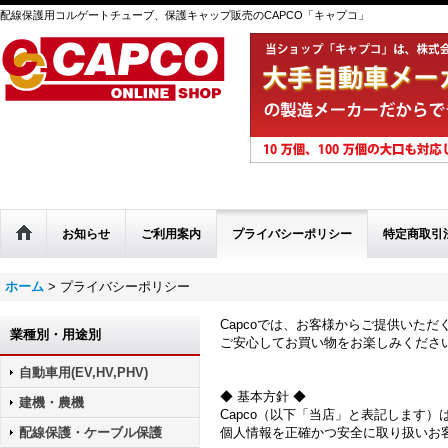
配線保護用コルゲートチューブ、保護キャップ販売のCAPCO「キャプコ」
お知らせ
ご利用案内
プライバシーポリシー
特定商取引
ホーム
>
プライバシーポリシー
Capcoでは、お客様からご提供いた
業種別・用途別
ご安心してお買い物をお楽しみくださ
自動車用(EV,HV,PHV)
◆ 基本方針 ◆
建機・農機
Capco（以下「当店」と表記します
配線保護・ケーブル保護
個人情報を正確かつ安全に取り扱いお