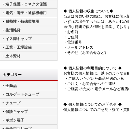
端子保護・コネクタ保護
◆ 個人情報の収集について◆
電気・電子・通信機器用
当店はお買い物の際に、お客様に個人
耐熱性・特殊環境用
いずれの場合でも当店は、あらかじめ
適切な範囲で個人情報を収集しており
生活雑貨
・お名前
・ご住所
イス脚キャップ
・電話番号
工業・工場設備
・メールアドレス
・その他（お問合せなど）
土木資材
◆ 個人情報の利用目的について ◆
お客様の個人情報は、以下のような目
カテゴリー
・ご購入いただいた商品発送のため
・ご注文・お問合せへのご連絡
全商品
・ご確認 のため・電子メールなど当
コルゲートチューブ
チューブ
◆ 個人情報についてのお問合せ ◆
個人情報についてのご意見・疑問・質
保護キャップ
ギボシ端子
端子用スリーブ