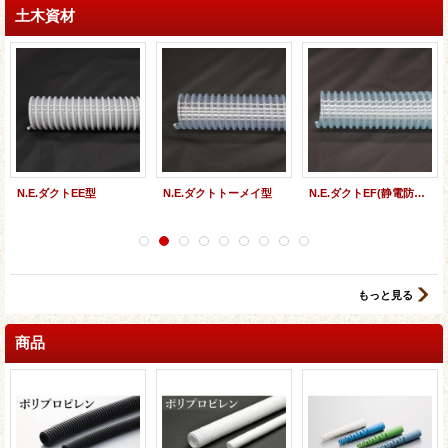
土木資材
N.E.ダクトEE型
N.E.ダクトトーメイ型
N.E.ダクトEF(静電防止)型
もっと見る
商品