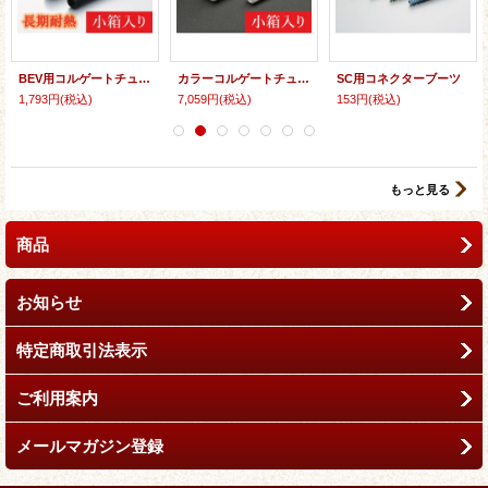
BEV用コルゲートチューブ：ポリプロピレン製（長期耐熱タイプ） 小箱入り （PP製）
カラーコルゲートチューブ(ホワイト）(スリット無)：ポリプロピレン製（難燃タイプ） （PP製）小箱入り[CO]
SC用コネクターブーツ
1,793円
(税込)
7,059円
(税込)
153円
(税込)
もっと見る
商品
お知らせ
特定商取引法表示
ご利用案内
メールマガジン登録