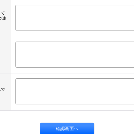
して
で連
？
入で