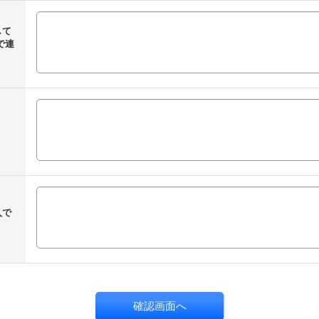
して
で連
？
入で