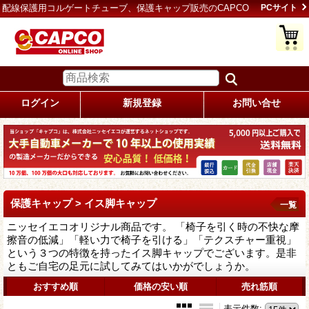
配線保護用コルゲートチューブ、保護キャップ販売のCAPCO
PCサイト
ログイン
新規登録
お問い合せ
保護キャップ > イス脚キャップ
一覧
ニッセイエコオリジナル商品です。 「椅子を引く時の不快な摩
擦音の低減」「軽い力で椅子を引ける」「テクスチャー重視」
という３つの特徴を持ったイス脚キャップでございます。是非
ともご自宅の足元に試してみてはいかがでしょうか。
おすすめ順
価格の安い順
売れ筋順
表示件数
: