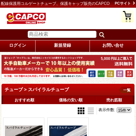
配線保護用コルゲートチューブ、保護キャップ販売のCAPCO
PCサイト
ログイン
新規登録
お問い合せ
チューブ > スパイラルチューブ
一覧
おすすめ順
価格の安い順
売れ筋順
表示件数
: