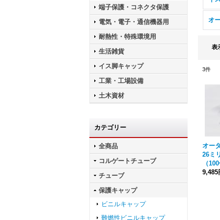
端子保護・コネクタ保護
電気・電子・通信機器用
耐熱性・特殊環境用
表
生活雑貨
イス脚キャップ
3
件
工業・工場設備
土木資材
カテゴリー
オー
全商品
26ミ
コルゲートチューブ
（10
9,48
チューブ
保護キャップ
ビニルキャップ
難燃性ビニルキャップ