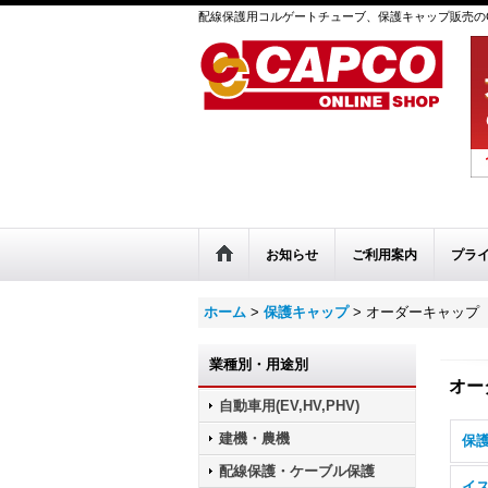
配線保護用コルゲートチューブ、保護キャップ販売のC
お知らせ
ご利用案内
プラ
ホーム
>
保護キャップ
>
オーダーキャップ（
業種別・用途別
オー
自動車用(EV,HV,PHV)
建機・農機
保護
配線保護・ケーブル保護
イ