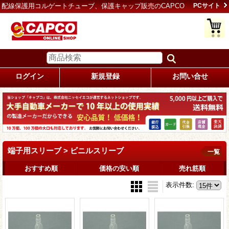
配線保護用コルゲートチューブ、保護キャップ販売のCAPCO
PCサイト
ログイン
新規登録
お問い合せ
端子用スリーブ > ビニルスリーブ
一覧
おすすめ順
価格の安い順
売れ筋順
表示件数
: