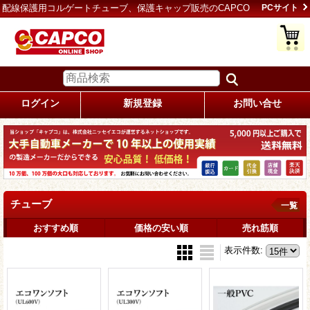
配線保護用コルゲートチューブ、保護キャップ販売のCAPCO
PCサイト
ログイン
新規登録
お問い合せ
チューブ
一覧
おすすめ順
価格の安い順
売れ筋順
表示件数
: