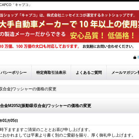
APCO「キャプコ」
イバシーポリシー
特定商取引法表示
よくあるご質問
メールマガジン
吸収合金)ワッシャーの価格の変更
合金M2052(振動吸収合金)ワッシャーの価格の変更
01
05
年
月
日
 時下ますますご清栄のこととお喜び申し上げます。
におかれましては平素より書く別のご愛顧を賜り、厚く御礼申し上げます。