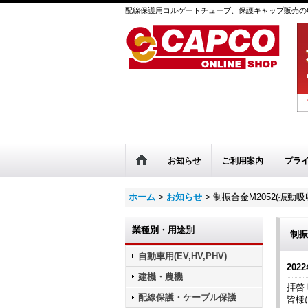
配線保護用コルゲートチューブ、保護キャップ販売のC
お知らせ
ご利用案内
プラ
ホーム
>
お知らせ
>
制振合金M2052(振動
業種別・用途別
制振
自動車用(EV,HV,PHV)
2022
建機・農機
拝啓
配線保護・ケーブル保護
皆様