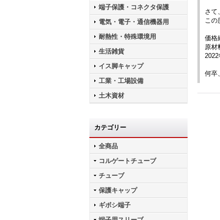
端子保護・コネクタ保護
さて
この
電気・電子・通信機器用
耐熱性・特殊環境用
価格
原材
生活雑貨
20
イス脚キャップ
何卒
工業・工場設備
土木資材
カテゴリー
全商品
コルゲートチューブ
チューブ
保護キャップ
ギボシ端子
端子用スリーブ