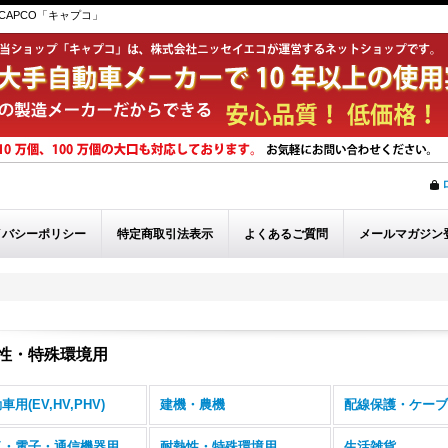
APCO「キャプコ」
イバシーポリシー
特定商取引法表示
よくあるご質問
メールマガジン
性・特殊環境用
車用(EV,HV,PHV)
建機・農機
配線保護・ケーブ
気・電子・通信機器用
耐熱性・特殊環境用
生活雑貨