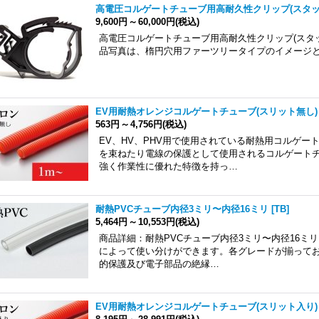
高電圧コルゲートチューブ用高耐久性クリップ(スタッ
9,600円
～
60,000円
(税込)
高電圧コルゲートチューブ用高耐久性クリップ(スタ
品写真は、楕円穴用ファーツリータイプのイメージ
EV用耐熱オレンジコルゲートチューブ(スリット無し)
563円
～
4,756円
(税込)
EV、HV、PHV用で使用されている耐熱用コルゲ
を束ねたり電線の保護として使用されるコルゲート
強く作業性に優れた特徴を持っ…
耐熱PVCチューブ内径3ミリ〜内径16ミリ
[
TB
]
5,464円
～
10,553円
(税込)
商品詳細：耐熱PVCチューブ内径3ミリ〜内径16ミ
によって使い分けができます。各グレードが揃って
的保護及び電子部品の絶縁…
EV用耐熱オレンジコルゲートチューブ(スリット入り)