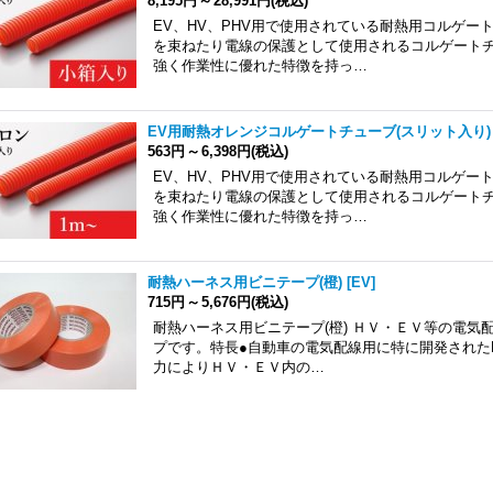
8,195円
～
28,991円
(税込)
EV、HV、PHV用で使用されている耐熱用コルゲ
を束ねたり電線の保護として使用されるコルゲート
強く作業性に優れた特徴を持っ…
EV用耐熱オレンジコルゲートチューブ(スリット入り)
563円
～
6,398円
(税込)
EV、HV、PHV用で使用されている耐熱用コルゲ
を束ねたり電線の保護として使用されるコルゲート
強く作業性に優れた特徴を持っ…
耐熱ハーネス用ビニテープ(橙)
[
EV
]
715円
～
5,676円
(税込)
耐熱ハーネス用ビニテープ(橙) ＨＶ・ＥＶ等の電
プです。特長●自動車の電気配線用に特に開発された
力によりＨＶ・ＥＶ内の…