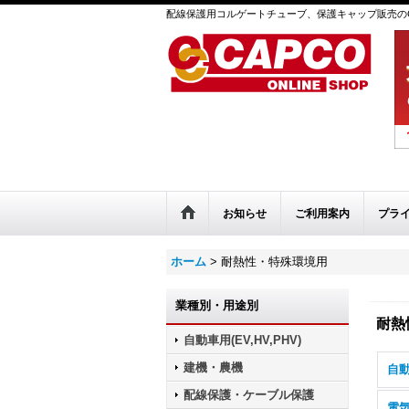
配線保護用コルゲートチューブ、保護キャップ販売のC
お知らせ
ご利用案内
プラ
ホーム
>
耐熱性・特殊環境用
業種別・用途別
耐熱
自動車用(EV,HV,PHV)
建機・農機
自動
配線保護・ケーブル保護
電