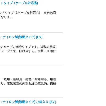
ドタイプ 1ケーブル対応品)
ッドタイプ 1ケーブル対応品) ※色の商
となりま…
：ナイロン製(難燃タイプ)
[
EV
]
ートチューブの赤橙タイプです。複数の電線
チューブです。曲げやすく、衝撃・圧縮に
リ 一般用・絶縁用・耐熱・耐寒用等、用途
おり、電気装置の内部配線の電気的、機械
：ナイロン製(難燃タイプ) 小箱入り
[
EV
]