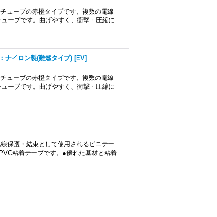
ートチューブの赤橙タイプです。複数の電線
チューブです。曲げやすく、衝撃・圧縮に
：ナイロン製(難燃タイプ)
[
EV
]
ートチューブの赤橙タイプです。複数の電線
チューブです。曲げやすく、衝撃・圧縮に
気配線保護・結束として使用されるビニテー
PVC粘着テープです。●優れた基材と粘着