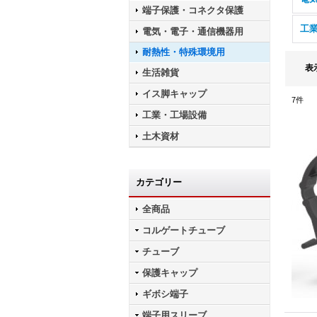
端子保護・コネクタ保護
工
電気・電子・通信機器用
耐熱性・特殊環境用
表
生活雑貨
イス脚キャップ
7
件
工業・工場設備
土木資材
カテゴリー
全商品
コルゲートチューブ
チューブ
保護キャップ
ギボシ端子
端子用スリーブ