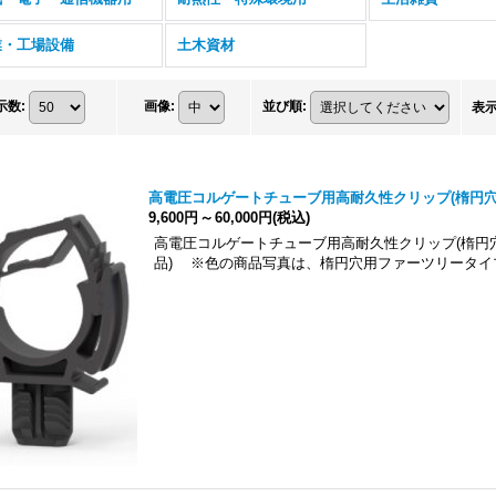
業・工場設備
土木資材
示数
:
画像
:
並び順
:
表
高電圧コルゲートチューブ用高耐久性クリップ(楕円穴
9,600円
～
60,000円
(税込)
高電圧コルゲートチューブ用高耐久性クリップ(楕円
品) ※色の商品写真は、楕円穴用ファーツリータイ