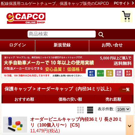
配線保護用コルゲートチューブ、保護キャップ販売のCAPCO
PCサイト
ログイン
新規登録
お問い合せ
保護キャップ > オーダーキャップ（内径34ミリ以上）
一覧
おすすめ順
価格の安い順
売れ筋順
表示件数
:
オーダービニルキャップ内径36ミリ 長さ20ミ
リ（100個入り〜）
[CS]
11,479円
(税込)