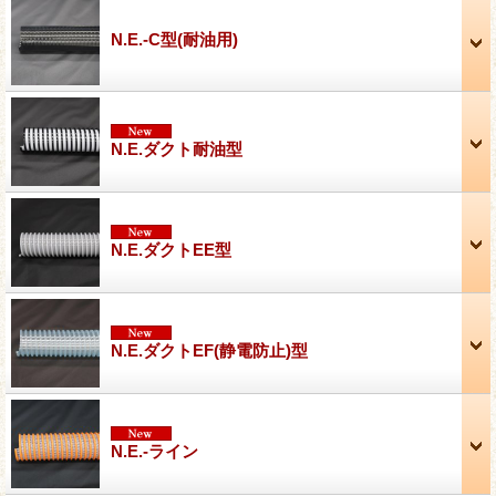
N.E.-C型(耐油用)
N.E.ダクト耐油型
N.E.ダクトEE型
N.E.ダクトEF(静電防止)型
N.E.-ライン