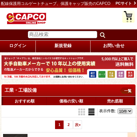
配線保護用コルゲートチューブ、保護キャップ販売のCAPCO
PCサイト
ログイン
新規登録
お問い合せ
工業・工場設備
一覧
おすすめ順
価格の安い順
売れ筋順
表示件数
:
1
2
次
»