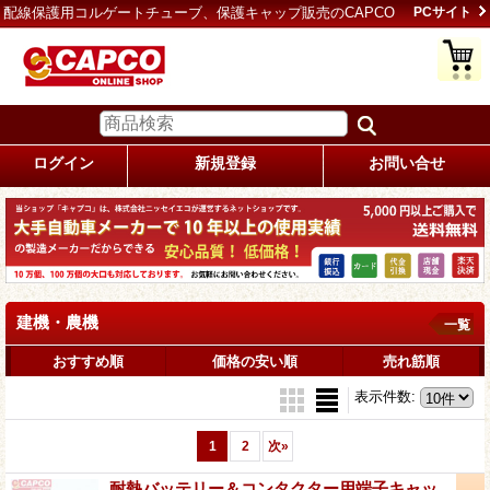
配線保護用コルゲートチューブ、保護キャップ販売のCAPCO
PCサイト
ログイン
新規登録
お問い合せ
建機・農機
一覧
おすすめ順
価格の安い順
売れ筋順
表示件数
:
1
2
次
»
耐熱バッテリー＆コンタクター用端子キャッ