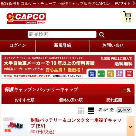
配線保護用コルゲートチューブ、保護キャップ販売のCAPCO
PCサイト
ログイン
新規登録
お問い合せ
保護キャップ > バッテリーキャップ
一覧
おすすめ順
価格の安い順
売れ筋順
表示件数
:
耐熱バッテリー＆コンタクター用端子キャッ
プ
[EV]
407円
(税込)