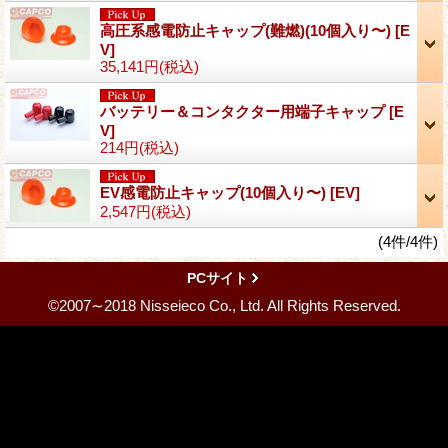
高圧系感電防止キャップ(難燃)(10個入り〜)
[E
V]
35,141円
(税込)
バッテリー＆コンタクター用端子キャップ
[E
V]
214円
(税込)
EV感電防止キャップ(10個入り〜)
[EV]
2,547円
(税込)
(4件/4件)
PCサイト
©2007∼2018 Nisseieco Co., Ltd. All Rights Reserved.