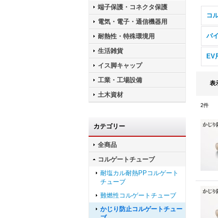
端子保護・コネクタ保護
電気・電子・通信機器用
耐熱性・特殊環境用
生活雑貨
イス脚キャップ
工業・工場設備
表
土木資材
2
件
カテゴリー
全商品
コルゲートチューブ
耐塩カル耐熱PPコルゲート
チューブ
難燃性コルゲートチューブ
かじり防止コルゲートチュー
ブ