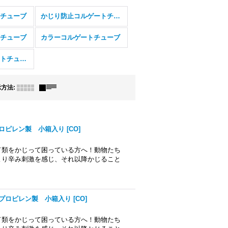
チューブ
かじり防止コルゲートチューブ
チューブ
カラーコルゲートチューブ
特注品：コルゲートチューブ
示方法
:
プロピレン製 小箱入り
[
CO
]
ド類をかじって困っている方へ！動物たち
より辛み刺激を感じ、それ以降かじること
リプロピレン製 小箱入り
[
CO
]
ド類をかじって困っている方へ！動物たち