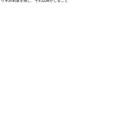
より辛み刺激を感じ、それ以降かじること