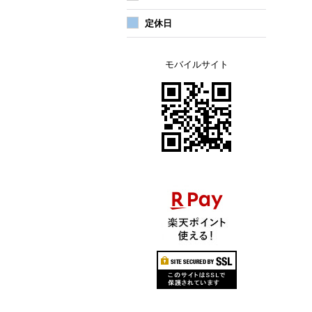
定休日
モバイルサイト