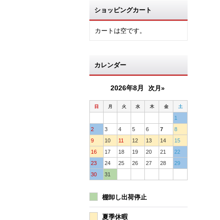
ショッピングカート
カートは空です。
カレンダー
2026年8月
次月»
日
月
火
水
木
金
土
1
2
3
4
5
6
7
8
9
10
11
12
13
14
15
16
17
18
19
20
21
22
23
24
25
26
27
28
29
30
31
棚卸し出荷停止
夏季休暇