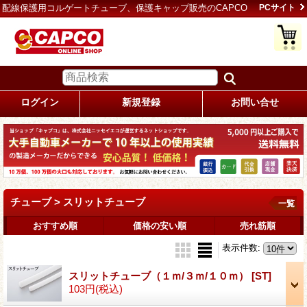
配線保護用コルゲートチューブ、保護キャップ販売のCAPCO
PCサイト
ログイン
新規登録
お問い合せ
チューブ > スリットチューブ
一覧
おすすめ順
価格の安い順
売れ筋順
表示件数
:
スリットチューブ（１ｍ/３ｍ/１０ｍ）
[ST]
103円
(税込)