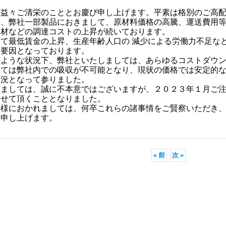
下益々ご清栄のこととお慶び申し上げます。平素は格別のご高配
て、弊社一部製品におきまして、原材料価格の高騰、運送費用等
資材などの調達コストの上昇が続いております。
えて最低賃金の上昇、生産年齢人口の 減少による労働力不足な
る要因となっております。
のような状況下、弊社といたしましては、あらゆるコストダウン
っては弊社内での吸収が不可能となり、現状の価格では安定的な
状況となって参りました。
きましては、誠に不本意ではございますが、２０２３年１月ご
させて頂くこととなりました。
客様におかれましては、何卒これらの諸事情をご賢察いただき、
い申し上げます。
«
前
次
»