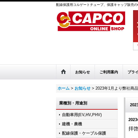
配線保護用コルゲートチューブ、保護キャップ販売のC
お知らせ
ご利用案内
プラ
ホーム
>
お知らせ
>
2023年1月より弊社
業種別・用途別
20
自動車用(EV,HV,PHV)
2023
建機・農機
拝
配線保護・ケーブル保護