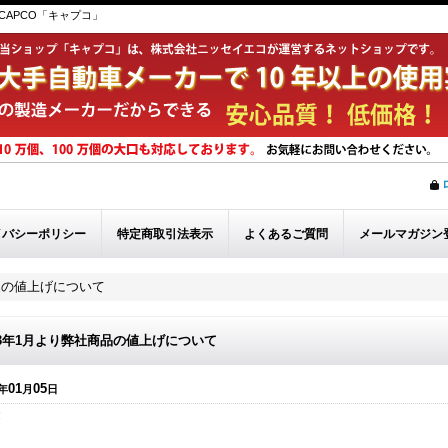
APCO「キャプコ」
イバシーポリシー
特定商取引法表示
よくあるご質問
メールマガジン
商品の値上げについて
23年1月より弊社商品の値上げについて
01
05
年
月
日
啓