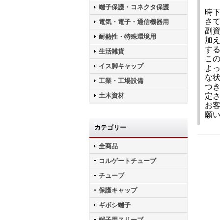
端子保護・コネクタ保護
時
さ
電気・電子・通信機器用
副
耐熱性・特殊環境用
加
す
生活雑貨
こ
イス脚キャップ
よ
な
工業・工場設備
つ
土木資材
定
お
願
カテゴリー
全商品
コルゲートチューブ
チューブ
保護キャップ
ギボシ端子
端子用スリーブ