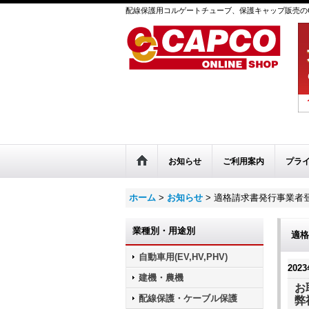
配線保護用コルゲートチューブ、保護キャップ販売のC
お知らせ
ご利用案内
プラ
ホーム
>
お知らせ
>
適格請求書発行事業者
業種別・用途別
適格
自動車用(EV,HV,PHV)
2023
建機・農機
お
配線保護・ケーブル保護
弊