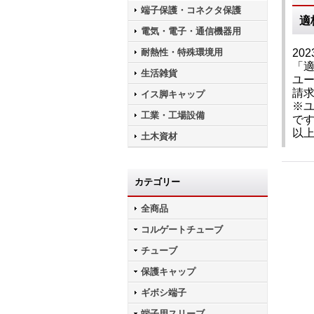
端子保護・コネクタ保護
適
電気・電子・通信機器用
耐熱性・特殊環境用
202
「
生活雑貨
ユー
請
イス脚キャップ
※
工業・工場設備
で
以
土木資材
カテゴリー
全商品
コルゲートチューブ
チューブ
保護キャップ
ギボシ端子
端子用スリーブ