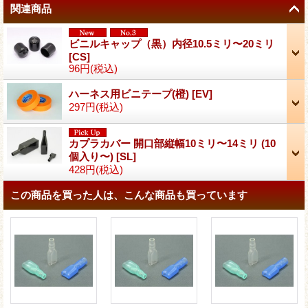
関連商品
ビニルキャップ（黒）内径10.5ミリ〜20ミリ
[
CS
]
96円
(税込)
ハーネス用ビニテープ(橙)
[
EV
]
297円
(税込)
カプラカバー 開口部縦幅10ミリ〜14ミリ (10
個入り〜)
[
SL
]
428円
(税込)
この商品を買った人は、こんな商品も買っています