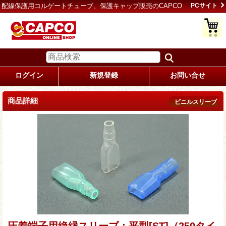
配線保護用コルゲートチューブ、保護キャップ販売のCAPCO
PCサイト
ログイン
新規登録
お問い合せ
商品詳細
ビニルスリーブ
圧着端子用絶縁スリーブ：平型[ST]（250タイ