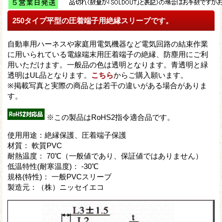
250タイプ平型の圧着端子用絶縁スリーブです。
自動車用ハーネスや家庭用電気機器など電気回路の結束作業
に用いられている電線端末用圧着端子の絶縁、防塵用にご利
用いただけます。一般品の色は透明となります。青透明と緑
透明はUL品となります。
こちら
からご購入願います。
※掲載写真と実際の商品とは若干の違いがある場合がありま
す。
※この製品はRoHS2指令適合品です。
使用用途：絶縁保護、圧着端子保護
材質： 軟質PVC
耐熱温度： 70℃（一般値であり、保証値ではありません）
低温特性(耐寒温度)： -30℃
規格(特性)： 一般PVCスリーブ
製造元：（株）ニッセイエコ