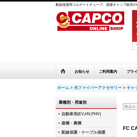
配線保護用コルゲートチューブ、保護キャップ販売のC
お知らせ
ご利用案内
プラ
ホーム
>
光ファイバーアクセサリー
>
キャ
業種別・用途別
自動車用(EV,HV,PHV)
建機・農機
FC C
配線保護・ケーブル保護