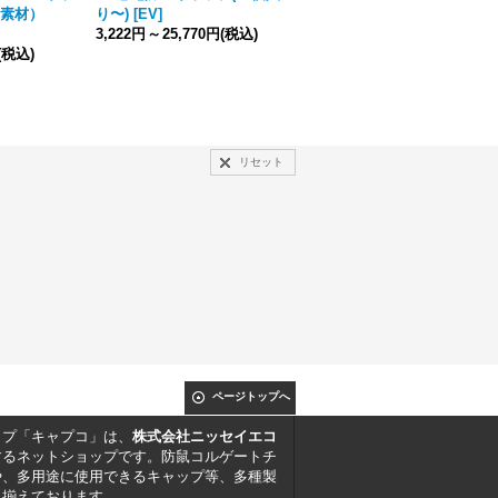
素材）
り〜)
[
EV
]
194円
～
5,155円
(税込)
3,222円
～
25,770円
(税込)
(税込)
リセット
ページトップへ
ップ「キャプコ」は、
株式会社ニッセイエコ
するネットショップです。防鼠コルゲートチ
や、多用途に使用できるキャップ等、多種製
り揃えております。