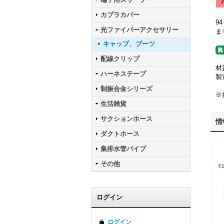
カプラカバー
9
光ファイバーアクセサリー
ま
キャップ、ブーツ
配線クリップ
材
ハーネステープ
製
制振合金シリーズ
※
生活雑貨
サクションホース
情
ダクトホース
集排水管パイプ
その他
ログイン
ログイン