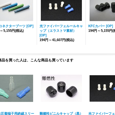
用コネクターブーツ
[
OP
]
光ファイバーフェルールキャ
KFCカバー
[
OP
]
～
5,155円
(税込)
ップ（エラストマ素材）
194円
～
5,155円
(
[
OP
]
194円
～
41,607円
(税込)
商品を買った人は、こんな商品も買っています
性圧着端子用絶縁スリー
難燃性ビニルキャップ（黒）
光ファイバーフェ