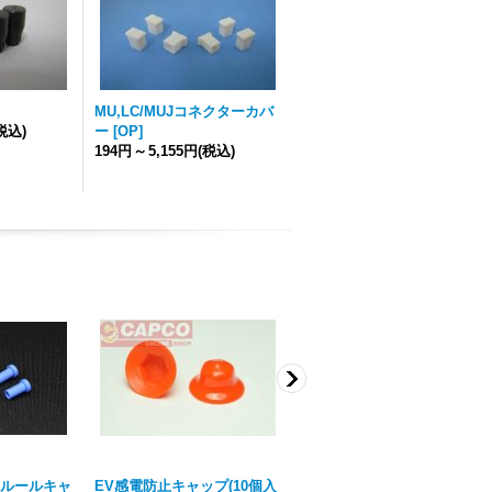
MU,LC/MUJコネクターカバ
税込)
ー
[
OP
]
194円
～
5,155円
(税込)
ルールキャ
EV感電防止キャップ(10個入
SC用コネクターブーツ
[
OP
]