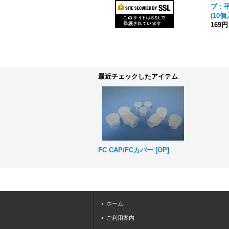
ブ：平
(10
169円
最近チェックしたアイテム
FC CAP/FCカバー
[
OP
]
ホーム
ご利用案内