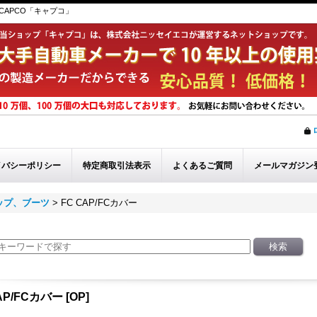
APCO「キャプコ」
イバシーポリシー
特定商取引法表示
よくあるご質問
メールマガジン
ップ、ブーツ
>
FC CAP/FCカバー
AP/FCカバー
[
OP
]