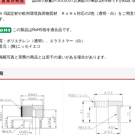
4Ｖ-0認定材や欧州環境負荷物質材 ＲｏＨｓ対応の2色（透明・白）をご用
す。
この製品はRoHS指令適合品です。
質：ポリエチレン（透明）、エラストマー（白）
造元：(株)ニッセイエコ
掲載写真と実際の商品とは若干の違いがある場合があります。
報