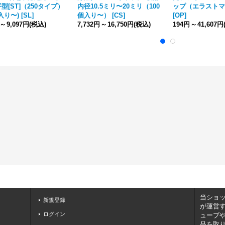
型[ST]（250タイプ）
内径10.5ミリ〜20ミリ（100
ップ（エラストマ
個入り〜)
[
SL
]
個入り〜）
[
CS
]
[
OP
]
～
9,097円
(税込)
7,732円
～
16,750円
(税込)
194円
～
41,607円
当ショ
新規登録
が運営
ログイン
ューブ
品を取