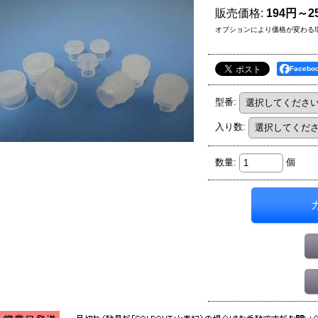
販売価格
:
194円～25
オプションにより価格が変わる
Faceb
型番
:
入り数
:
数量
:
個