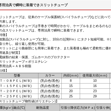
専用治具で瞬時に装着できスリットチューブ
リットチューブは、従来のケーブル保護材(スパイラルチューブ)などに比べ
約束します。
来のスパイラルチューブは手巻きで時間がかかり、ケーブルをまとめるのも
の点スリットチューブは、専用治具で瞬時に装着できます。
特徴】
他製品(スパイラルチューブ)に対し、10分の1(2秒/ｍ）にタクト短縮可能。※
取り外し、繰り返し使用が可能。
スリットにより曲線部にも簡単に装着でき、また装着後も極めて柔軟性に優
用途及び材質】
電線類の結束・保護、ゴムホースのプロテクター
スリットチューブ＝ポリエチレン
専用治具＝ＡＢＳ樹脂
仕様】
型番
カラー
内径(ｍｍ)
使用最大径(ｍｍ)
Ｔ－０８ＰＥＬ(Ｗ/Ｂ)
(乳白色/黒色)
8
10
Ｔ－１５ＰＥＬ(Ｗ/Ｂ)
(乳白色/黒色)
15
16
Ｔ－２０ＰＥＬ(Ｗ/Ｂ)
(乳白色/黒色)
20
23
Ｔ－２５ＰＥＬ(Ｗ/Ｂ)
(乳白色/黒色)
25
29
スリットチューブ物性値(ポリエチレン)】
重(kg/㎡)
融点(℃)
耐熱温度
引張り降伏応力(ＭＰａ)
引張り伸び