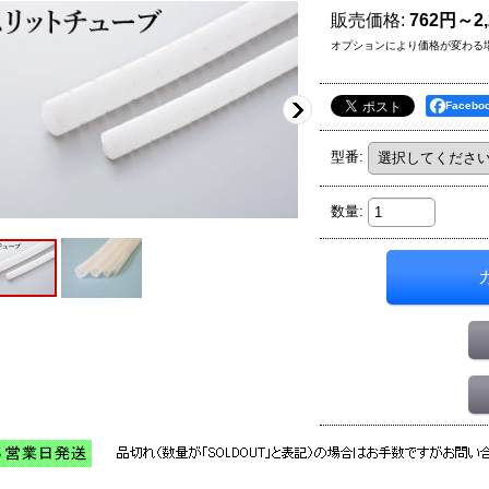
販売価格
:
762円～2
オプションにより価格が変わる
Faceb
型番
:
数量
: