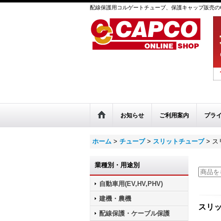
配線保護用コルゲートチューブ、保護キャップ販売のC
お知らせ
ご利用案内
プラ
ホーム
>
チューブ
>
スリットチューブ
>
ス
業種別・用途別
自動車用(EV,HV,PHV)
建機・農機
スリ
配線保護・ケーブル保護