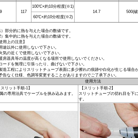
100℃×約10分程度(※1)
9
117
14.7
500(
60℃×約10分程度(※2)
1）部分的に熱を与えた場合の数値です。
2）集中的に熱を与えた場合の数値です。
使用上の注意】
用途以外に使用しないで下さい。
火気の近くで使用しないで下さい。
暖房器具等の温度が高くなる場所で使用しないでください。
コードを無理に引張ったり、曲げないで下さい。
製造工程によりスリットチューブ表面に多少擦れの痕跡や白化が生じる場合
予告なく仕様、色調等変更することがありますのでご了承下さい。
使用方法
スリット手順-1】
【スリット手順-2】
属の専用治具でケーブルを挟み込みます。
スリットチューブの切れ目を下
す。