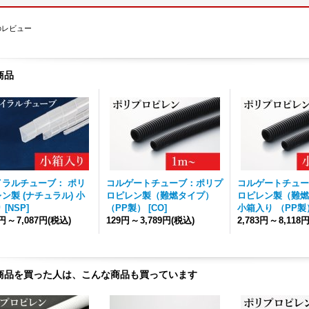
のレビュー
商品
イラルチューブ： ポリ
コルゲートチューブ：ポリプ
コルゲートチュー
ン製 (ナチュラル) 小
ロピレン製（難燃タイプ）
ロピレン製（難燃
り
[
NSP
]
（PP製）
[
CO
]
小箱入り （PP製
7円
～
7,087円
(税込)
129円
～
3,789円
(税込)
2,783円
～
8,118
商品を買った人は、こんな商品も買っています