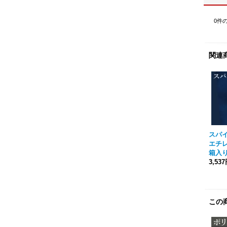
0
件
関連
スパ
エチレ
箱入
3,53
この