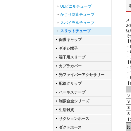
ULビニルチューブ
かじり防止チューブ
ス
スパイラルチューブ
お
従
スリットチューブ
そ
保護キャップ
【
・
ギボシ端子
・
・
端子用スリーブ
【
カプラカバー
・
・
光ファイバーアクセサリー
・
【
配線クリップ
ハーネステープ
Ｓ
制振合金シリーズ
Ｓ
Ｓ
生活雑貨
Ｓ
サクションホース
【
比
ダクトホース