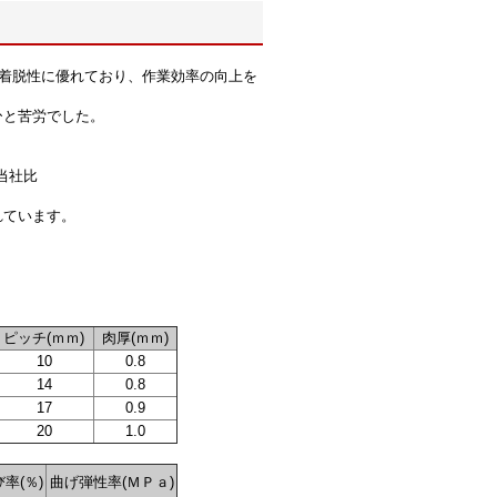
て着脱性に優れており、作業効率の向上を
ひと苦労でした。
当社比
れています。
ピッチ(ｍｍ)
肉厚(ｍｍ)
10
0.8
14
0.8
17
0.9
20
1.0
率(％)
曲げ弾性率(ＭＰａ)