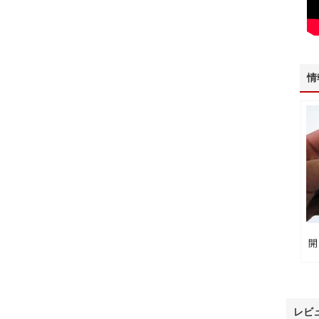
情
開
レビ