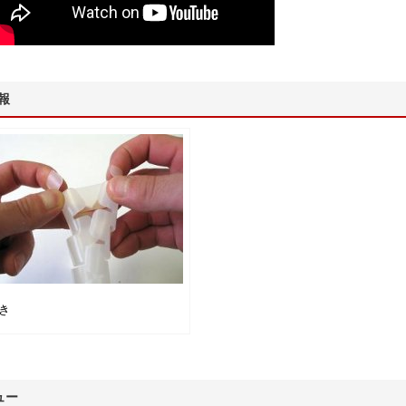
報
き
ュー