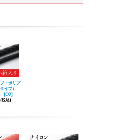
ブ：ポリプ
タイプ）
）
[
CO
]
円
(税込)