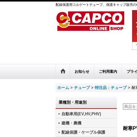
配線保護用コルゲートチューブ、保護キャップ販売のC
お知らせ
ご利用案内
プラ
ホーム
>
チューブ
>
特注品：チューブ
>
耐
業種別・用途別
自動車用(EV,HV,PHV)
建機・農機
耐寒P
配線保護・ケーブル保護