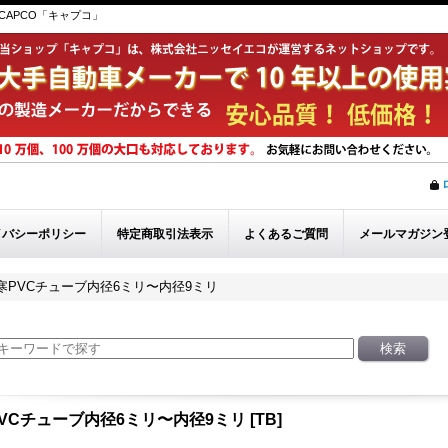
APCO「キャプコ」
イバシーポリシー
特定商取引法表示
よくあるご質問
メールマガジン
寒PVCチューブ内径6ミリ〜内径9ミリ
VCチューブ内径6ミリ〜内径9ミリ
[
TB
]