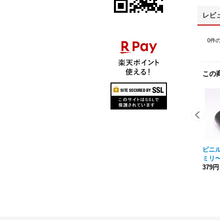
レビ
0
件
この
ビニ
ミリ〜
379円