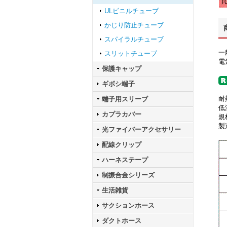
ULビニルチューブ
かじり防止チューブ
スパイラルチューブ
一
スリットチューブ
電
保護キャップ
ギボシ端子
耐
端子用スリーブ
低
カプラカバー
規
製
光ファイバーアクセサリー
配線クリップ
ハーネステープ
制振合金シリーズ
生活雑貨
サクションホース
ダクトホース