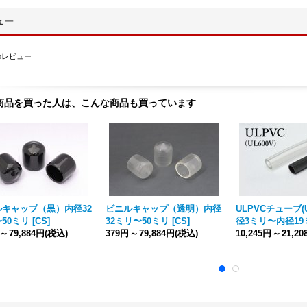
ュー
のレビュー
商品を買った人は、こんな商品も買っています
ルキャップ（黒）内径32
ビニルキャップ（透明）内径
ULPVCチューブ(U
50ミリ
[
CS
]
32ミリ〜50ミリ
[
CS
]
径3ミリ〜内径19
～
79,884円
(税込)
379円
～
79,884円
(税込)
10,245円
～
21,2