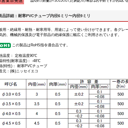
商品詳細：耐寒PVCチューブ内径6ミリ〜内径9ミリ
般用・絶縁用・耐熱・耐寒用等、用途によって使い分けができます。各グレ
気的、機械的保護及び電子部品の絶縁保護に幅広くご利用されています。
この製品はRoHS指令適合品です。
熱温度： 定格温度90℃
温特性(耐寒温度)： -48℃
格(特性)： 耐寒PVCチューブ
造元：(株)ニッセイエコ