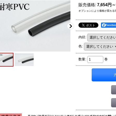
販売価格
:
7,654円～
オプションにより価格が変わる
Faceb
内径
:
色
:
数量
:
巻