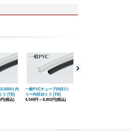
L600V) 内
一般PVCチューブ内径3ミ
ULPVCチューブ(UL300V)内
ミリ
[
TB
]
リ〜内径16ミリ
[
TB
]
径3ミリ〜内径8.3ミリ
[
TB
]
08円
(税込)
4,549円
～
8,802円
(税込)
7,989円
～
14,625円
(税込)