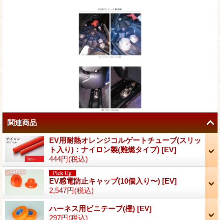
関連商品
EV用耐熱オレンジコルゲートチューブ(スリッ
ト入り)：ナイロン製(難燃タイプ)
[
EV
]
444円
(税込)
EV感電防止キャップ(10個入り〜)
[
EV
]
2,547円
(税込)
ハーネス用ビニテープ(橙)
[
EV
]
297円
(税込)