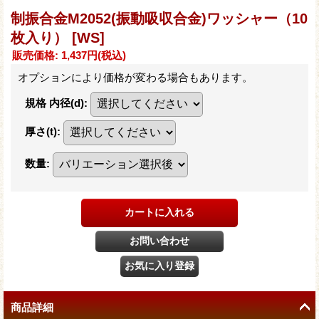
制振合金M2052(振動吸収合金)ワッシャー（10
枚入り）
[WS]
販売価格
:
1,437円
(税込)
オプションにより価格が変わる場合もあります。
規格 内径(d)
:
厚さ(t)
:
数量
:
商品詳細