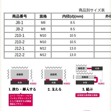
商品別サイズ表
商品番号
規格
内径(d)(mm)
外径
J8-1
M8
8.5
J8-2
M8
8.5
J10-1
M10
10.5
J10-2
M10
10.5
J12-1
M12
13.0
J12-2
M12
13.0