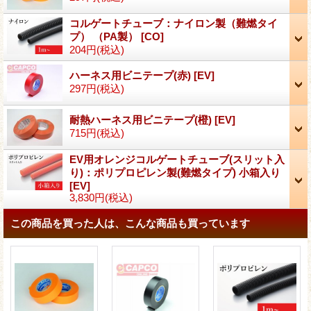
コルゲートチューブ：ナイロン製（難燃タイ
プ） （PA製）
[
CO
]
204円
(税込)
ハーネス用ビニテープ(赤)
[
EV
]
297円
(税込)
耐熱ハーネス用ビニテープ(橙)
[
EV
]
715円
(税込)
EV用オレンジコルゲートチューブ(スリット入
り)：ポリプロピレン製(難燃タイプ) 小箱入り
[
EV
]
3,830円
(税込)
この商品を買った人は、こんな商品も買っています