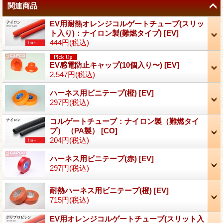
関連商品
EV用耐熱オレンジコルゲートチューブ(スリッ
ト入り)：ナイロン製(難燃タイプ)
[
EV
]
444円
(税込)
EV感電防止キャップ(10個入り〜)
[
EV
]
2,547円
(税込)
ハーネス用ビニテープ(橙)
[
EV
]
297円
(税込)
コルゲートチューブ：ナイロン製（難燃タイ
プ） （PA製）
[
CO
]
204円
(税込)
ハーネス用ビニテープ(赤)
[
EV
]
297円
(税込)
耐熱ハーネス用ビニテープ(橙)
[
EV
]
715円
(税込)
EV用オレンジコルゲートチューブ(スリット入