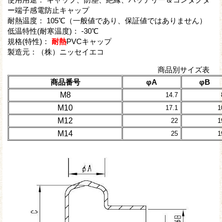
ー端子感電防止キャップ
耐熱温度： 105℃（一般値であり、保証値ではありません）
低温特性(耐寒温度)： -30℃
規格(特性)：
耐熱
PVCキャップ
製造元：（株）ニッセイエコ
商品別サイズ表
商品番号
φA
φB
M8
14.7
M10
17.1
1
M12
22
1
M14
25
1