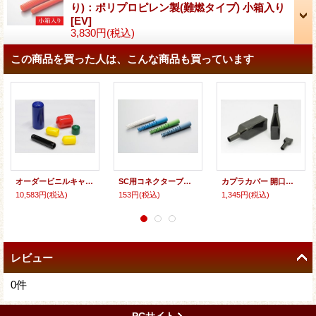
り)：ポリプロピレン製(難燃タイプ) 小箱入り
[
EV
]
3,830円
(税込)
この商品を買った人は、こんな商品も買っています
オーダービニルキャップ内径34ミリ〜50ミリ長さ40ミリ（100個入り〜）
SC用コネクターブーツ
カプラカバー 開口部縦幅30ミリ以上 (10個入り〜)
10,583円
(税込)
153円
(税込)
1,345円
(税込)
レビュー
0
件