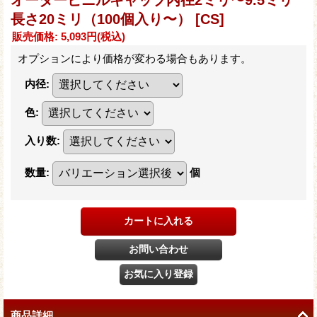
長さ20ミリ（100個入り〜）
[CS]
販売価格
:
5,093円
(税込)
オプションにより価格が変わる場合もあります。
内径
:
色
:
入り数
:
数量
:
個
商品詳細