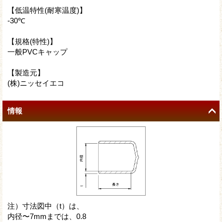
【低温特性(耐寒温度)】
-30℃
【規格(特性)】
一般PVCキャップ
【製造元】
(株)ニッセイエコ
情報
注）寸法図中（t）は、
内径〜7mmまでは、0.8