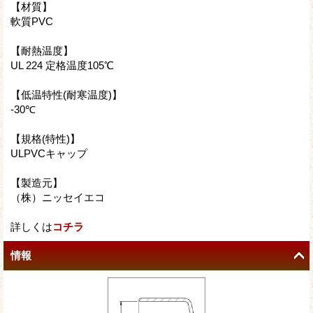
【材質】
軟質PVC
【耐熱温度】
UL 224 定格温度105℃
【低温特性(耐寒温度)】
-30℃
【規格(特性)】
ULPVCキャップ
【製造元】
（株）ニッセイエコ
詳しくは
コチラ
情報