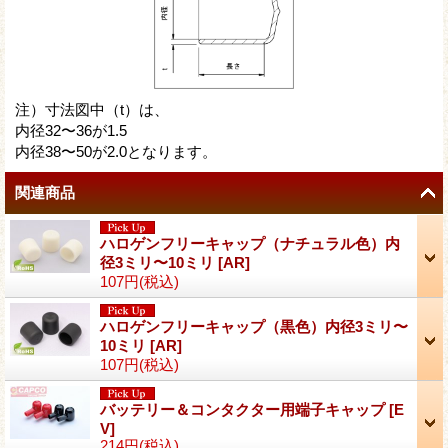
注）寸法図中（t）は、
内径32〜36が1.5
内径38〜50が2.0となります。
関連商品
ハロゲンフリーキャップ（ナチュラル色）内
径3ミリ〜10ミリ
[
AR
]
107円
(税込)
ハロゲンフリーキャップ（黒色）内径3ミリ〜
10ミリ
[
AR
]
107円
(税込)
バッテリー＆コンタクター用端子キャップ
[
E
V
]
214円
(税込)