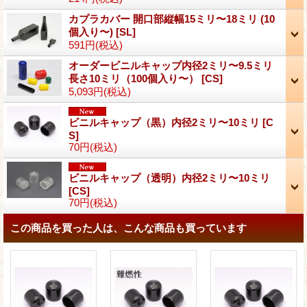
カプラカバー 開口部縦幅15ミリ〜18ミリ (10
個入り〜)
[
SL
]
591円
(税込)
オーダービニルキャップ内径2ミリ〜9.5ミリ
長さ10ミリ（100個入り〜）
[
CS
]
5,093円
(税込)
ビニルキャップ（黒）内径2ミリ〜10ミリ
[
C
S
]
70円
(税込)
ビニルキャップ（透明）内径2ミリ〜10ミリ
[
CS
]
70円
(税込)
この商品を買った人は、こんな商品も買っています