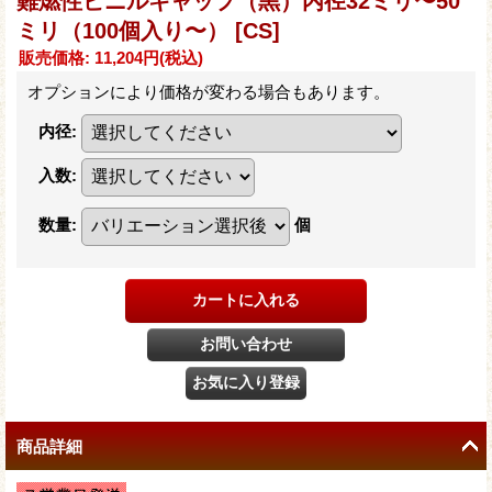
難燃性ビニルキャップ（黒）内径32ミリ〜50
ミリ（100個入り〜）
[CS]
販売価格
:
11,204円
(税込)
オプションにより価格が変わる場合もあります。
内径
:
入数
:
数量
:
個
商品詳細