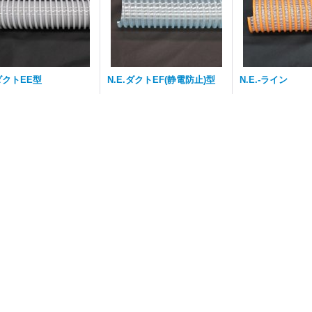
.ダクトEE型
N.E.ダクトEF(静電防止)型
N.E.-ライン