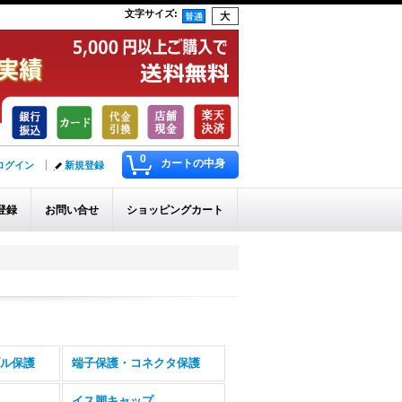
文字サイズ
:
0
カートの中身
ログイン
新規登録
登録
お問い合せ
ショッピングカート
ル保護
端子保護・コネクタ保護
イス脚キャップ