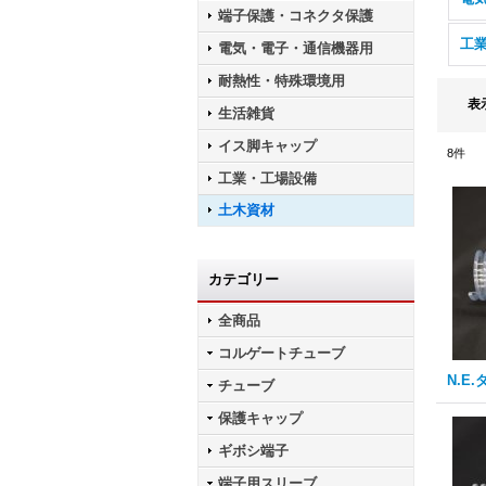
端子保護・コネクタ保護
工
電気・電子・通信機器用
耐熱性・特殊環境用
表
生活雑貨
イス脚キャップ
8
件
工業・工場設備
土木資材
カテゴリー
全商品
コルゲートチューブ
N.E
チューブ
保護キャップ
ギボシ端子
端子用スリーブ