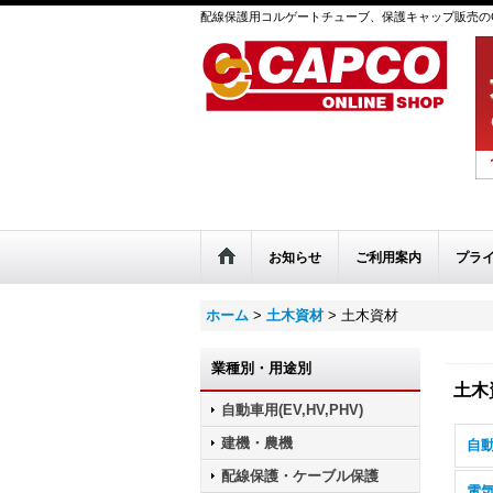
配線保護用コルゲートチューブ、保護キャップ販売のC
お知らせ
ご利用案内
プラ
ホーム
>
土木資材
>
土木資材
業種別・用途別
土木
自動車用(EV,HV,PHV)
建機・農機
自動
配線保護・ケーブル保護
電