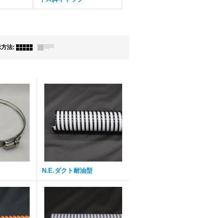
示方法
:
N.E.ダクト耐油型