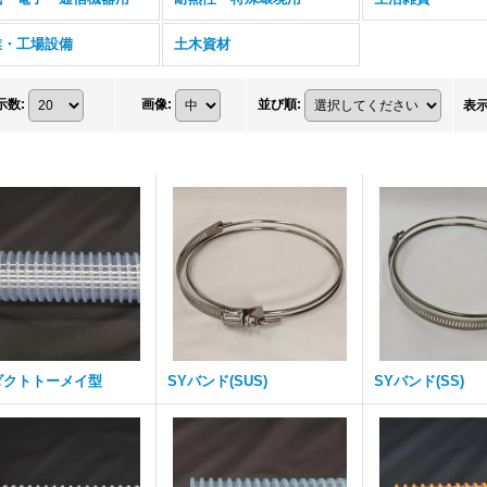
業・工場設備
土木資材
示数
:
画像
:
並び順
:
表
.ダクトトーメイ型
SYバンド(SUS)
SYバンド(SS)