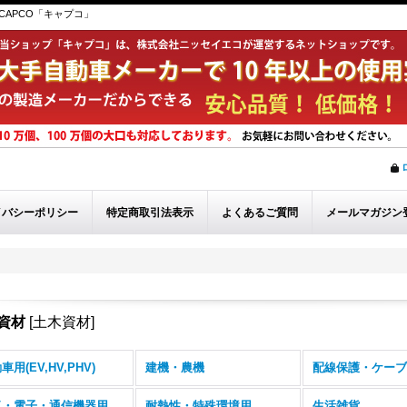
APCO「キャプコ」
イバシーポリシー
特定商取引法表示
よくあるご質問
メールマガジン
資材
[
土木資材
]
車用(EV,HV,PHV)
建機・農機
配線保護・ケーブ
気・電子・通信機器用
耐熱性・特殊環境用
生活雑貨