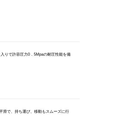
ード入りで許容圧力0．5Mpaの耐圧性能を備
面とも平滑で、持ち運び、移動もスムーズに行