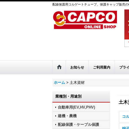
配線保護用コルゲートチューブ、保護キャップ販売のC
お知らせ
ご利用案内
プラ
ホーム
>
土木資材
業種別・用途別
土木
自動車用(EV,HV,PHV)
建機・農機
コ
配線保護・ケーブル保護
端