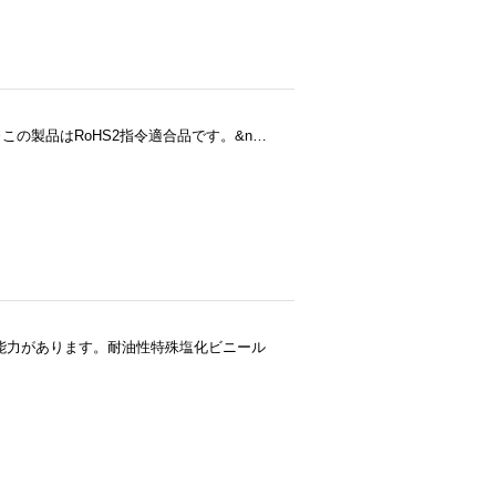
※この製品はRoHS2指令適合品です。&n…
輸送能力があります。耐油性特殊塩化ビニール