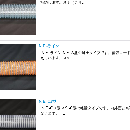
持続します。透明（クリ…
N.E.-ライン
N.E.-ライン N.E.-A型の耐圧タイプです。補強コ
えています。 &n…
N.E.-C3型
N.E.-C３型 V.S.-C型の軽量タイプです。内外
なえます。 …