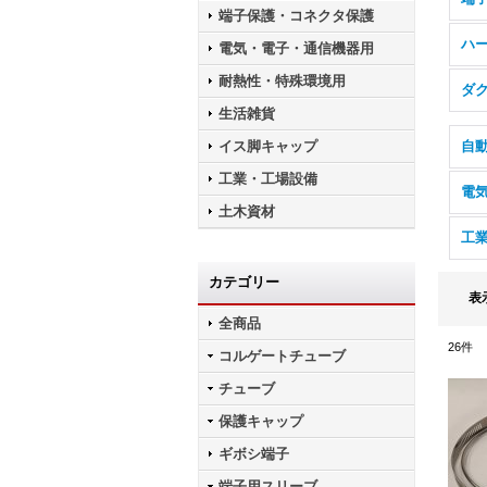
端子保護・コネクタ保護
ハ
電気・電子・通信機器用
耐熱性・特殊環境用
ダ
生活雑貨
イス脚キャップ
自動
工業・工場設備
電
土木資材
工
カテゴリー
表
全商品
26
件
コルゲートチューブ
チューブ
保護キャップ
ギボシ端子
端子用スリーブ