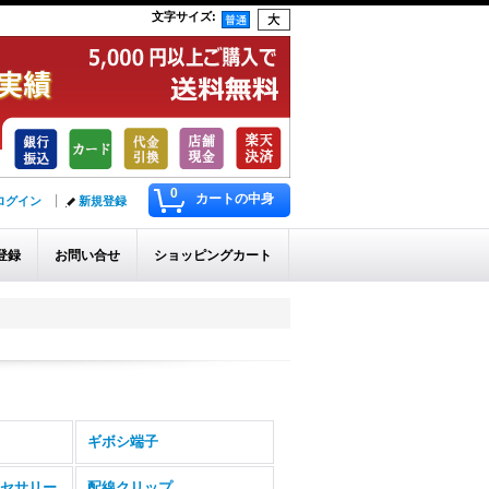
文字サイズ
:
0
カートの中身
ログイン
新規登録
登録
お問い合せ
ショッピングカート
ギボシ端子
セサリー
配線クリップ