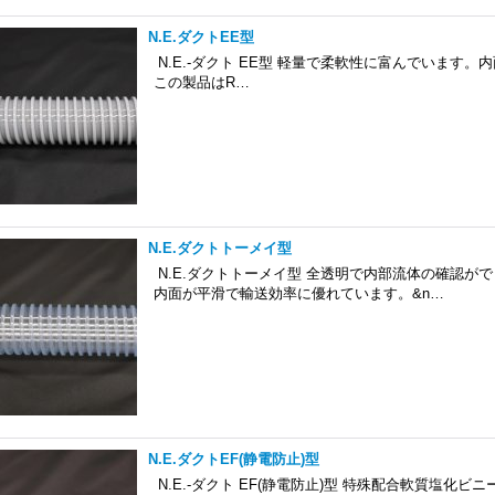
N.E.ダクトEE型
N.E.-ダクト EE型 軽量で柔軟性に富んでいます
この製品はR…
N.E.ダクトトーメイ型
N.E.ダクトトーメイ型 全透明で内部流体の確認が
内面が平滑で輸送効率に優れています。&n…
N.E.ダクトEF(静電防止)型
N.E.-ダクト EF(静電防止)型 特殊配合軟質塩化