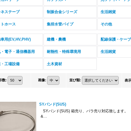
ーネステープ
制振合金シリーズ
生活雑貨
クトホース
集排水管パイプ
その他
車用(EV,HV,PHV)
建機・農機
配線保護・ケーブ
気・電子・通信機器用
耐熱性・特殊環境用
生活雑貨
業・工場設備
土木資材
示数
:
画像
:
並び順
:
表
SYバンド(SUS)
SYバンド(SUS) 箱売り、バラ売り対応致します。
&…