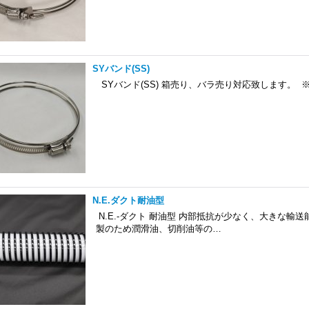
SYバンド(SS)
SYバンド(SS) 箱売り、バラ売り対応致します。 
N.E.ダクト耐油型
N.E.-ダクト 耐油型 内部抵抗が少なく、大きな
製のため潤滑油、切削油等の…