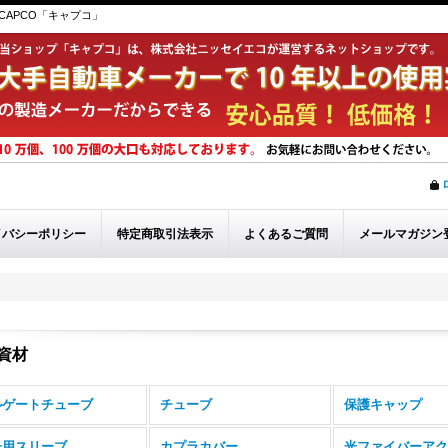
APCO「キャプコ」
イバシーポリシー
特定商取引法表示
よくあるご質問
メールマガジン
資材
ルゲートチューブ
チューブ
保護キャップ
子用スリーブ
カプラカバー
光ファイバーアク