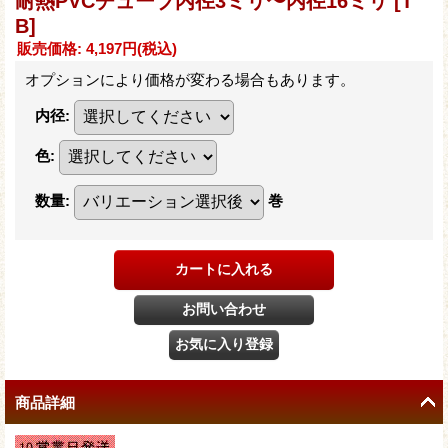
耐熱PVCチューブ内径3ミリ〜内径16ミリ
[T
B]
販売価格
:
4,197円
(税込)
オプションにより価格が変わる場合もあります。
内径
:
色
:
数量
:
巻
商品詳細