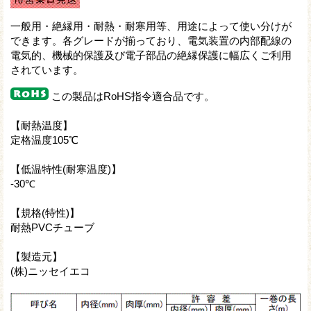
一般用・絶縁用・耐熱・耐寒用等、用途によって使い分けが
できます。各グレードが揃っており、電気装置の内部配線の
電気的、機械的保護及び電子部品の絶縁保護に幅広くご利用
されています。
この製品はRoHS指令適合品です。
【耐熱温度】
定格温度105℃
【低温特性(耐寒温度)】
-30℃
【規格(特性)】
耐熱PVCチューブ
【製造元】
(株)ニッセイエコ