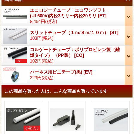
エコロジーチューブ「エコワンソフト」
(UL600V)内径3ミリ〜内径20ミリ
[
ET
]
8,454円
(税込)
スリットチューブ（１ｍ/３ｍ/１０ｍ）
[
ST
]
103円
(税込)
コルゲートチューブ：ポリプロピレン製（難
燃タイプ） （PP製）
[
CO
]
102円
(税込)
ハーネス用ビニテープ(黒)
[
EV
]
223円
(税込)
この商品を買った人は、こんな商品も買っています