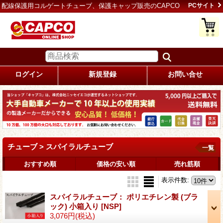
配線保護用コルゲートチューブ、保護キャップ販売のCAPCO
PCサイト
ログイン
新規登録
お問い合せ
チューブ > スパイラルチューブ
一覧
おすすめ順
価格の安い順
売れ筋順
表示件数
:
スパイラルチューブ： ポリエチレン製 (ブラ
ック) 小箱入り
[NSP]
3,076円
(税込)