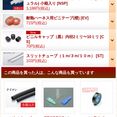
ュラル) 小箱入り
[
NSP
]
3,188円
(税込)
耐熱ハーネス用ビニテープ(橙)
[
EV
]
715円
(税込)
ビニルキャップ（黒）内径2ミリ〜10ミリ
[
C
S
]
70円
(税込)
スリットチューブ（１ｍ/３ｍ/１０ｍ）
[
ST
]
103円
(税込)
この商品を買った人は、こんな商品も買っています