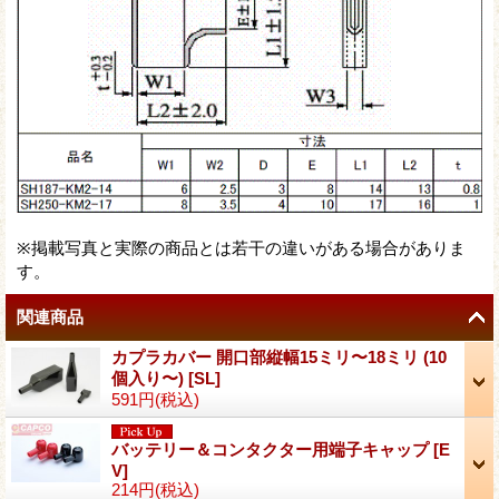
※掲載写真と実際の商品とは若干の違いがある場合がありま
す。
関連商品
カプラカバー 開口部縦幅15ミリ〜18ミリ (10
個入り〜)
[
SL
]
591円
(税込)
バッテリー＆コンタクター用端子キャップ
[
E
V
]
214円
(税込)