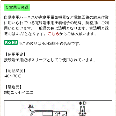
自動車用ハーネスや家庭用電気機器など電気回路の結束作業
に用いられている電線端末用圧着端子の絶縁、防塵用にご利
用いただけます。一般品の色は透明となります。青透明と緑
透明はUL品となります。
こちら
からご購入願います。
※この製品はRoHS指令適合品です。
【使用用途】
接続端子用絶縁スリーブとしてご使用されています。
【耐熱温度】
-40〜70℃
【製造元】
(株)ニッセイエコ