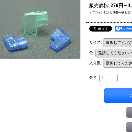
販売価格
:
279円～1
オプションにより価格が変わる
Faceb
サイズ
:
色
:
入り数
:
数量
: