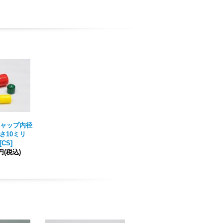
ャップ内径
さ10ミリ
[
CS
]
7円
(税込)