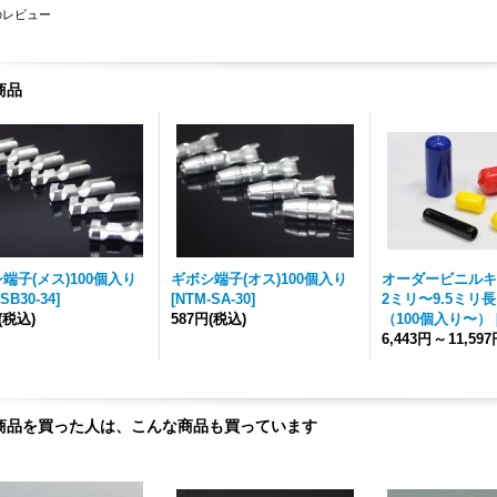
のレビュー
商品
端子(メス)100個入り
ギボシ端子(オス)100個入り
オーダービニルキ
SB30-34
]
[
NTM-SA-30
]
2ミリ〜9.5ミリ長
(税込)
587円
(税込)
（100個入り〜）
6,443円
～
11,59
商品を買った人は、こんな商品も買っています