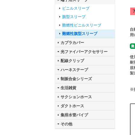
ビニルスリーブ
旗型スリーブ
難燃性ビニルスリーブ
自
難燃性旗型スリーブ
用
カプラカバー
光ファイバーアクセサリー
使
配線クリップ
耐
規
ハーネステープ
製
制振合金シリーズ
生活雑貨
※
サクションホース
ダクトホース
集排水管パイプ
その他