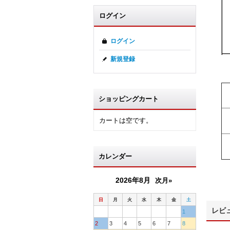
ログイン
ログイン
新規登録
ショッピングカート
カートは空です。
カレンダー
2026年8月
次月»
日
月
火
水
木
金
土
レビ
1
2
3
4
5
6
7
8