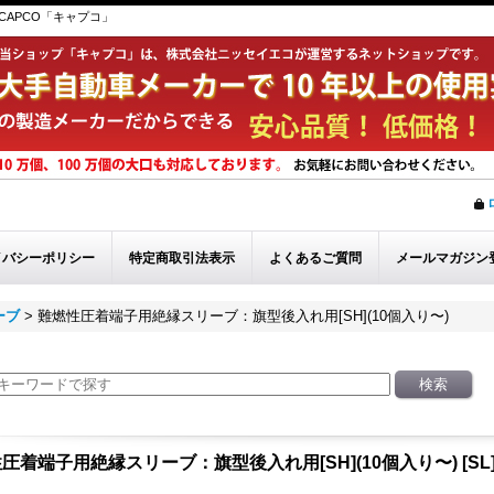
APCO「キャプコ」
イバシーポリシー
特定商取引法表示
よくあるご質問
メールマガジン
ーブ
>
難燃性圧着端子用絶縁スリーブ：旗型後入れ用[SH](10個入り〜)
圧着端子用絶縁スリーブ：旗型後入れ用[SH](10個入り〜)
[
SL