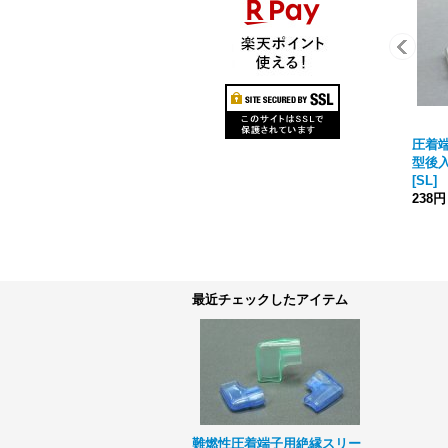
圧着
型後入
[
SL
]
238円
最近チェックしたアイテム
難燃性圧着端子用絶縁スリー