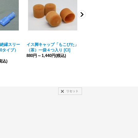
絶縁スリー
イス脚キャップ「もこぴた」
ハーネス用ビニテープ(赤)
50タイプ）
（茶）一袋４つ入り
[
CI
]
[
EV
]
880円
～
1,440円
(税込)
297円
(税込)
税込)
リセット