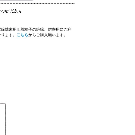
電線端末用圧着端子の絶縁、防塵用にご利
なります。
こちら
からご購入願います。