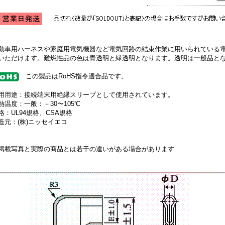
動車用ハーネスや家庭用電気機器など電気回路の結束作業に用いられている
いただけます。難燃性品の色は青透明と緑透明となります。透明は一般品と
この製品はRoHS指令適合品です。
用用途：接続端末用絶縁スリーブとして使用されています。
熱温度：一般：－30〜105℃
格：UL94規格、CSA規格
造元：(株)ニッセイエコ
掲載写真と実際の商品とは若干の違いがある場合があります