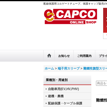
配線保護用コルゲートチューブ、保護キャップ販売のC
お知らせ
ご利用案内
プラ
ホーム
>
端子用スリーブ
>
難燃性旗型スリ
業種別・用途別
自動車用(EV,HV,PHV)
建機・農機
難燃性
配線保護・ケーブル保護