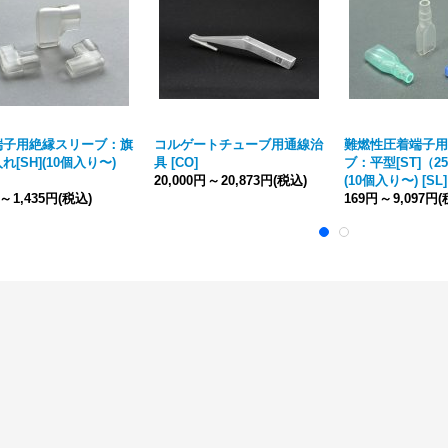
端子用絶縁スリーブ：旗
コルゲートチューブ用通線治
難燃性圧着端子用
れ[SH](10個入り〜)
具
[
CO
]
ブ：平型[ST]（2
20,000円
～
20,873円
(税込)
(10個入り〜)
[
SL
]
～
1,435円
(税込)
169円
～
9,097円
(