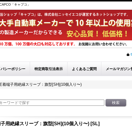
APCO「キャプコ」
イバシーポリシー
特定商取引法表示
よくあるご質問
メールマガジン
圧着端子用絶縁スリーブ：旗型[SH](10個入り〜)
子用絶縁スリーブ：旗型[SH](10個入り〜)
[
SL
]