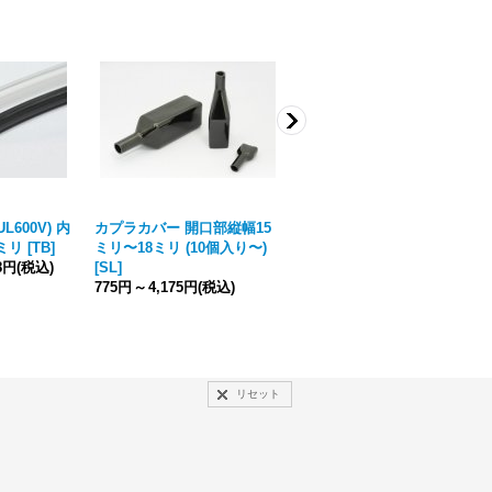
L600V) 内
カプラカバー 開口部縦幅15
圧着端子用絶縁スリーブ：旗
ミリ
[
TB
]
ミリ〜18ミリ (10個入り〜)
型[SH250] （シリコン製）
08円
(税込)
[
SL
]
[
SL
]
775円
～
4,175円
(税込)
297円
～
11,829円
(税込)
リセット