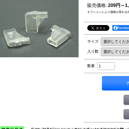
販売価格
:
209円～1
オプションにより価格が変わる
Faceb
サイズ
:
入り数
:
数量
: