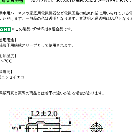
動車用ハーネスや家庭用電気機器など電気回路の結束作業に用いられている
いただけます。一般品の色は透明となります。青透明と緑透明はUL品となり
※この製品はRoHS指令適合品です。
使用用途】
続端子用絶縁スリーブとして使用されます。
耐熱温度】
0〜70℃
製造元】
株)ニッセイエコ
掲載写真と実際の商品とは若干の違いがある場合があります。