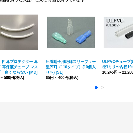
ド 耳プロテクター 耳
圧着端子用絶縁スリーブ：平
ULPVCチューブ(U
 耳保護チューブ マス
型[ST]（110タイプ）(10個入
径3ミリ〜内径19
耳 痛くならない
[
MD
]
り〜)
[
SL
]
10,245円
～
21,2
～
500円
(税込)
65円
～
400円
(税込)