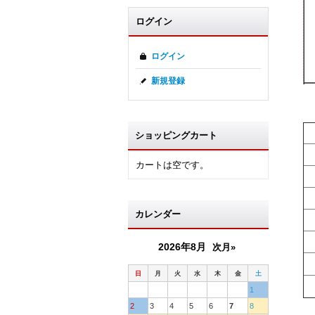
ログイン
ログイン
新規登録
ショッピングカート
カートは空です。
カレンダー
2026年8月
次月»
日
月
火
水
木
金
土
1
2
3
4
5
6
7
8