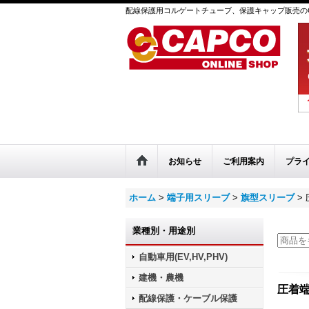
配線保護用コルゲートチューブ、保護キャップ販売のC
お知らせ
ご利用案内
プラ
ホーム
>
端子用スリーブ
>
旗型スリーブ
>
業種別・用途別
自動車用(EV,HV,PHV)
建機・農機
圧着端
配線保護・ケーブル保護