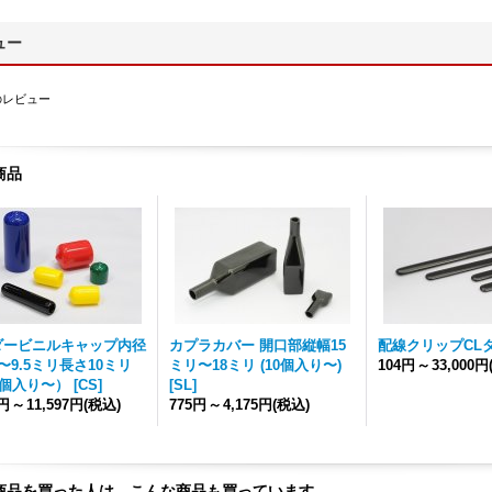
ュー
のレビュー
商品
ダービニルキャップ内径
カプラカバー 開口部縦幅15
配線クリップCL
〜9.5ミリ長さ10ミリ
ミリ〜18ミリ (10個入り〜)
104円
～
33,000円
0個入り〜）
[
CS
]
[
SL
]
3円
～
11,597円
(税込)
775円
～
4,175円
(税込)
商品を買った人は、こんな商品も買っています