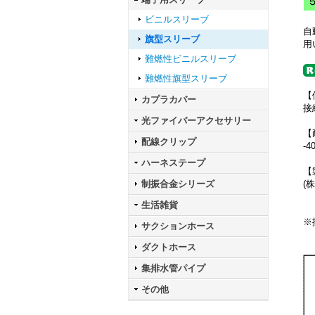
ビニルスリーブ
自
旗型スリーブ
用
難燃性ビニルスリーブ
難燃性旗型スリーブ
【
カプラカバー
接
光ファイバーアクセサリー
【
配線クリップ
-4
ハーネステープ
【
(
制振合金シリーズ
生活雑貨
※
サクションホース
ダクトホース
集排水管パイプ
その他