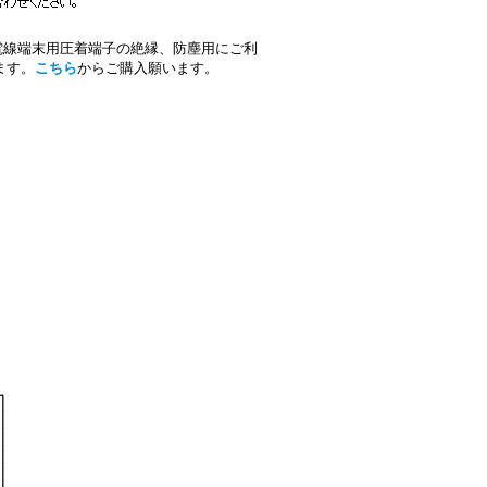
電線端末用圧着端子の絶縁、防塵用にご利
ます。
こちら
からご購入願います。