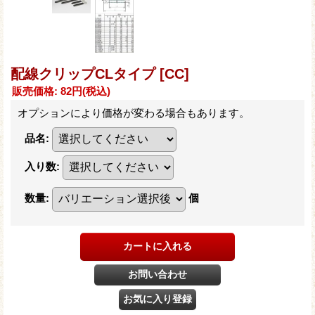
配線クリップCLタイプ
[CC]
販売価格
:
82円
(税込)
オプションにより価格が変わる場合もあります。
品名
:
入り数
:
数量
:
個