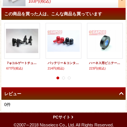
103円
(税込)
この商品を買った人は、こんな商品も買っています
７φコルゲートチューブ用通線治具
バッテリー＆コンタクター用端子キャップ
ハーネス用ビニテープ(黒)
677円
(税込)
214円
(税込)
223円
(税込)
レビュー
0
件
PCサイト
©2007∼2018 Nisseieco Co., Ltd. All Rights Reserved.