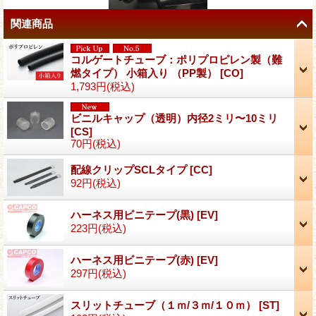
関連商品
コルゲートチューブ：ポリプロピレン製（難
燃タイプ） 小箱入り （PP製）
[
CO
]
1,793円
(税込)
ビニルキャップ（透明）内径2ミリ〜10ミリ
[
CS
]
70円
(税込)
配線クリップSCLタイプ
[
CC
]
92円
(税込)
ハーネス用ビニテープ(黒)
[
EV
]
223円
(税込)
ハーネス用ビニテープ(赤)
[
EV
]
297円
(税込)
スリットチューブ（１ｍ/３ｍ/１０ｍ）
[
ST
]