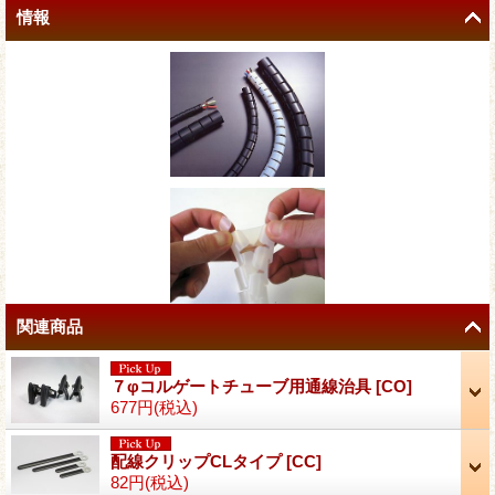
情報
関連商品
７φコルゲートチューブ用通線治具
[
CO
]
677円
(税込)
配線クリップCLタイプ
[
CC
]
82円
(税込)