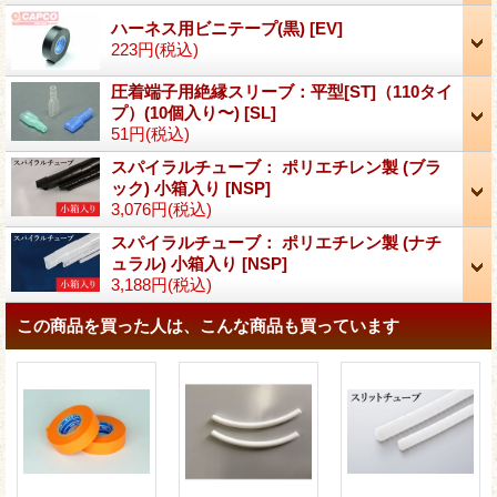
ハーネス用ビニテープ(黒)
[
EV
]
223円
(税込)
圧着端子用絶縁スリーブ：平型[ST]（110タイ
プ）(10個入り〜)
[
SL
]
51円
(税込)
スパイラルチューブ： ポリエチレン製 (ブラ
ック) 小箱入り
[
NSP
]
3,076円
(税込)
スパイラルチューブ： ポリエチレン製 (ナチ
ュラル) 小箱入り
[
NSP
]
3,188円
(税込)
この商品を買った人は、こんな商品も買っています