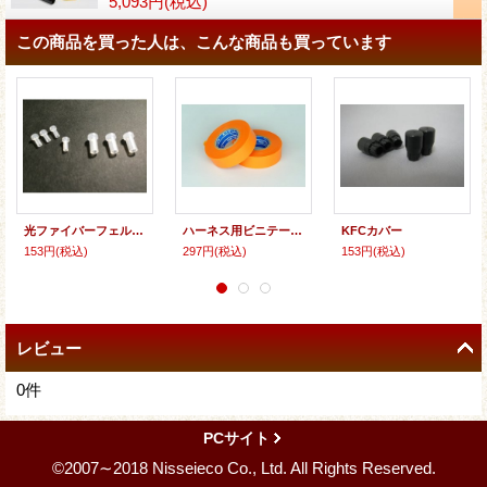
5,093円
(税込)
この商品を買った人は、こんな商品も買っています
光ファイバーフェルールキャップ（PE：ポリエチレン素材）
ハーネス用ビニテープ(橙)
KFCカバー
153円
(税込)
297円
(税込)
153円
(税込)
レビュー
0
件
PCサイト
©2007∼2018 Nisseieco Co., Ltd. All Rights Reserved.