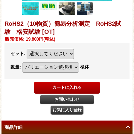
RoHS2（10物質）簡易分析測定 RoHS2試
験 格安試験
[OT]
販売価格
:
19,800円
(税込)
セット
:
数量
:
検体
商品詳細