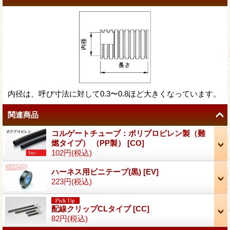
内径は、呼び寸法に対して0.3〜0.8ほど大きくなっています。
関連商品
コルゲートチューブ：ポリプロピレン製（難
燃タイプ） （PP製）
[
CO
]
102円
(税込)
ハーネス用ビニテープ(黒)
[
EV
]
223円
(税込)
配線クリップCLタイプ
[
CC
]
82円
(税込)