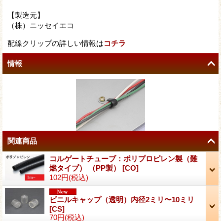
【製造元】
（株）ニッセイエコ
配線クリップの詳しい情報は
コチラ
情報
関連商品
コルゲートチューブ：ポリプロピレン製（難
燃タイプ） （PP製）
[
CO
]
102円
(税込)
ビニルキャップ（透明）内径2ミリ〜10ミリ
[
CS
]
70円
(税込)