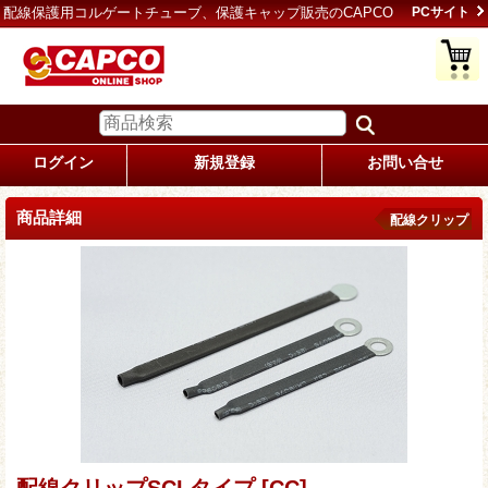
配線保護用コルゲートチューブ、保護キャップ販売のCAPCO
PCサイト
ログイン
新規登録
お問い合せ
商品詳細
配線クリップ
配線クリップSCLタイプ
[CC]