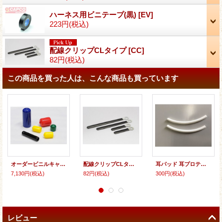
ハーネス用ビニテープ(黒)
[
EV
]
223円
(税込)
配線クリップCLタイプ
[
CC
]
82円
(税込)
この商品を買った人は、こんな商品も買っています
オーダービニルキャップ内径17ミリ〜25ミリ長さ20ミリ（100個入り〜）
配線クリップCLタイプ
耳パッド 耳プロテクター 耳ガード 耳保護チューブ マスク 耳 痛くならない
7,130円
(税込)
82円
(税込)
300円
(税込)
レビュー