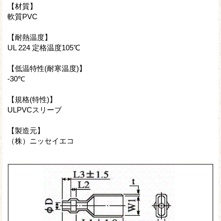
【材質】
軟質PVC
【耐熱温度】
UL 224 定格温度105℃
【低温特性(耐寒温度)】
-30℃
【規格(特性)】
ULPVCスリーブ
【製造元】
（株）ニッセイエコ