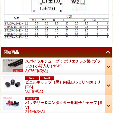
関連商品
スパイラルチューブ： ポリエチレン製 (ブラ
ック) 小箱入り
[
NSP
]
3,076円
(税込)
ビニルキャップ（黒）内径10.5ミリ〜20ミリ
[
CS
]
96円
(税込)
バッテリー＆コンタクター用端子キャップ
[
E
V
]
214円
(税込)