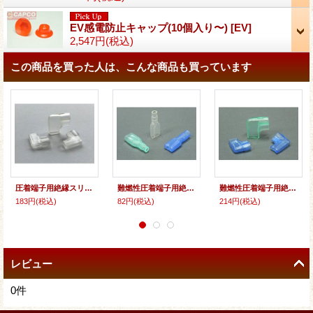
EV感電防止キャップ(10個入り〜)
[
EV
]
2,547円
(税込)
この商品を買った人は、こんな商品も買っています
圧着端子用絶縁スリーブ：旗型後入れ[SH](10個入り〜)
難燃性圧着端子用絶縁スリーブ：平型[ST]（110タイプ）(10個入り〜)
難燃性圧着端子用絶縁スリーブ：旗型後入れ用[SH](10個入り〜)
183円
(税込)
82円
(税込)
214円
(税込)
レビュー
0
件