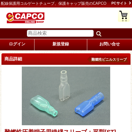
配線保護用コルゲートチューブ、保護キャップ販売のCAPCO
PCサイト
ログイン
新規登録
お問い合せ
商品詳細
難燃性ビニルスリーブ
難燃性圧着端子用絶縁スリーブ：平型[ST]