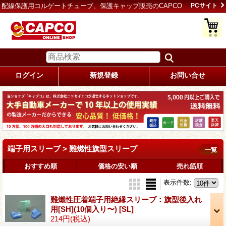
配線保護用コルゲートチューブ、保護キャップ販売のCAPCO
PCサイト
ログイン
新規登録
お問い合せ
端子用スリーブ > 難燃性旗型スリーブ
一覧
おすすめ順
価格の安い順
売れ筋順
表示件数
:
難燃性圧着端子用絶縁スリーブ：旗型後入れ
用[SH](10個入り〜)
[SL]
214円
(税込)