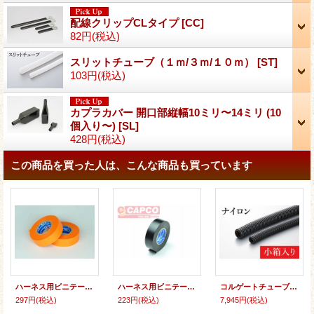
配線クリップCLタイプ
[
CC
]
82円
(税込)
スリットチューブ（１ｍ/３ｍ/１０ｍ）
[
ST
]
103円
(税込)
カプラカバー 開口部縦幅10ミリ〜14ミリ (10
個入り〜)
[
SL
]
428円
(税込)
この商品を買った人は、こんな商品も買っています
ハーネス用ビニテープ(橙)
ハーネス用ビニテープ(黒)
コルゲートチューブ：ナイロン製（難燃タイプ） 小箱入り （PA製）
297円
(税込)
223円
(税込)
7,945円
(税込)